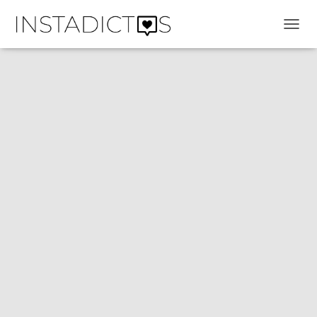
C
A
M
B
I
A
R
M
O
D
O
D
E
N
A
V
E
G
A
C
I