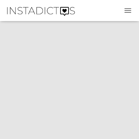
C
A
M
B
I
A
R
M
O
D
O
D
E
N
A
V
E
G
A
C
I