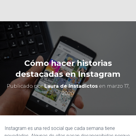
Ó
N
Cómo hacer historias
destacadas en Instagram
Publicado por
Laura de Instadictos
en
marzo 17,
2020
Instagram es una red social que cada semana tiene
novedades. Algunas de ellas pasan desapercibidas porque