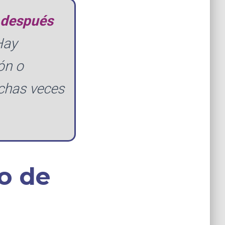
 después
Hay
ón o
uchas veces
eo de