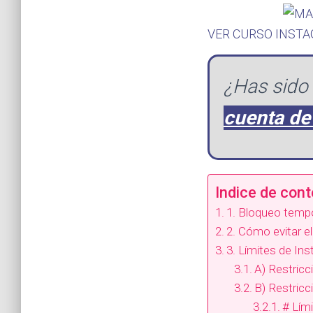
VER CURSO INST
¿Has sido
cuenta de
Indice de con
1. Bloqueo tempo
2. Cómo evitar e
3. Límites de In
A) Restric
B) Restricc
# Lím