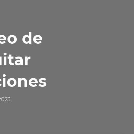
eo de
itar
ciones
2023