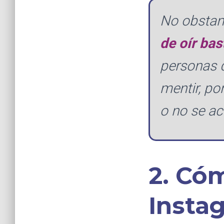
No obstan
de oír bas
personas 
mentir, po
o no se ac
2. Cóm
Insta