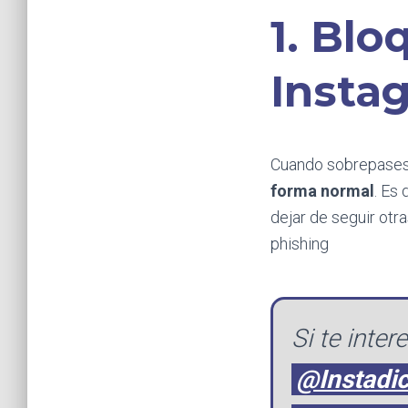
1. Bl
Insta
Cuando sobrepases 
forma normal
. Es
dejar de seguir otr
phishing
Si te inte
@Instadi