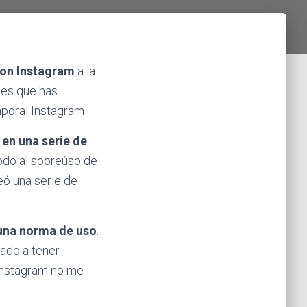
con Instagram
a la
, es que has
mporal Instagram
 en una serie de
todo al sobreúso de
reó una serie de
guna norma de uso
.
gado a tener
 Instagram no me