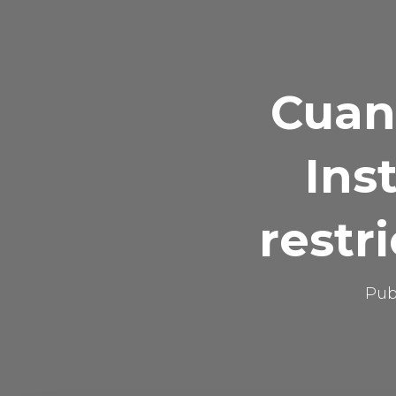
Cuan
Ins
restr
Pub