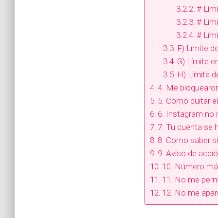
# Lím
# Lím
# Lím
F) Límite 
G) Límite e
H) Límite 
4. Me bloquearo
5. Como quitar e
6. Instagram no 
7. Tu cuenta se
8. Como saber s
9. Aviso de acci
10. Número máx
11. No me perm
12. No me apare