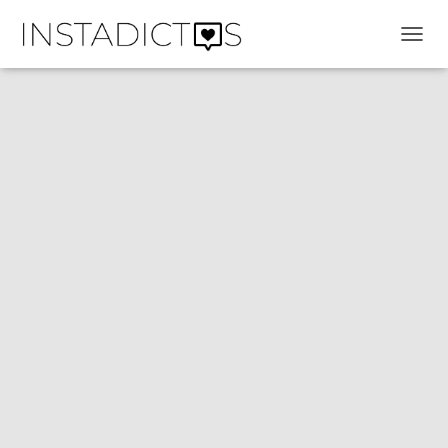
C
A
M
B
I
A
R
M
O
D
O
D
E
N
A
V
E
G
A
C
I