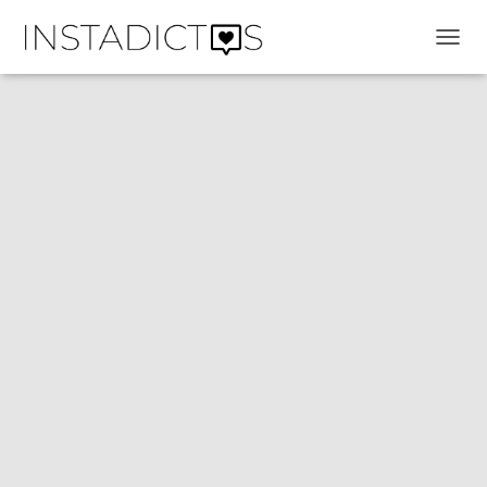
C
A
M
B
I
A
R
M
O
D
O
D
E
N
A
V
E
G
A
C
I