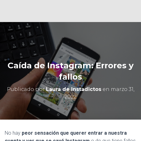
Ó
N
Caída de Instagram: Errores y
fallos
Publicado por
Laura de Instadictos
en
marzo 31,
2022
No hay
peor sensación que querer entrar a nuestra
cuenta y ver que
se cayó
Instagram
o de que tiene fallos