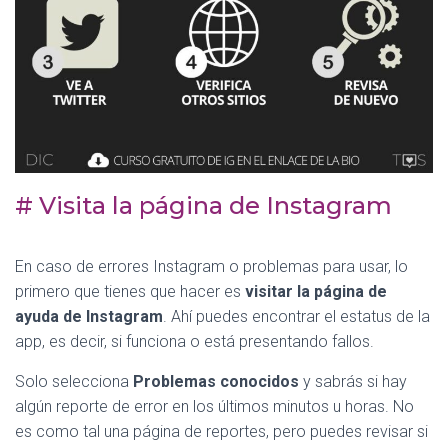
# Visita la página de Instagram
En caso de errores Instagram o problemas para usar, lo
primero que tienes que hacer es
visitar la página de
ayuda de Instagram
. Ahí puedes encontrar el estatus de la
app, es decir, si funciona o está presentando fallos.
Solo selecciona
Problemas conocidos
y sabrás si hay
algún reporte de error en los últimos minutos u horas. No
es como tal una página de reportes, pero puedes revisar si