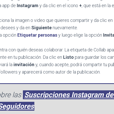
la app de
Instagram
y da clic en el icono
+
, que está en la 
ciona la imagen o video que quieres compartir y da clic en
 desees y da en
Siguiente
nuevamente.
la opción
Etiquetar personas
y luego elige la opción
Invit
ntra con quién deseas colaborar. La etiqueta de Collab ap
te en tu publicación. Da clic en
Listo
para guardar los cam
viará la
invitación
y, cuando acepte, podrá compartir tu pu
 followers y aparecerá como autor de la publicación.
bre las
Suscripciones Instagram de
Seguidores