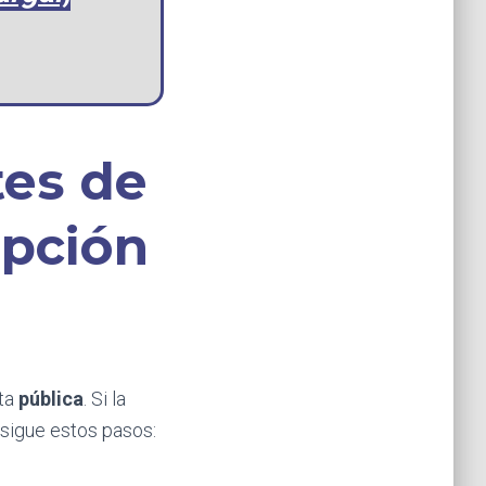
tes de
opción
nta
pública
. Si la
 sigue estos pasos: