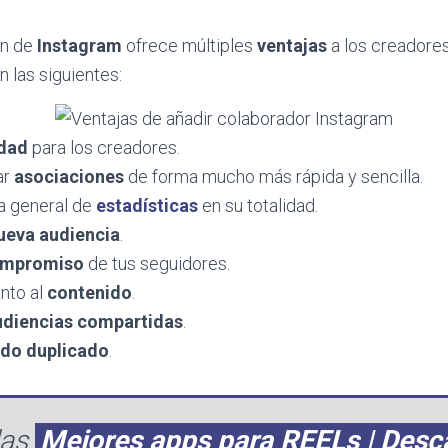
ón de
Instagram
ofrece múltiples
ventajas
a los creadore
n las siguientes:
idad
para los creadores.
ar
asociaciones
de forma mucho más rápida y sencilla.
ta general de
estadísticas
en su totalidad.
ueva audiencia
.
mpromiso
de tus seguidores.
nto al
contenido
.
udiencias compartidas
.
ido duplicado
.
las
Mejores apps para REELs | Desca