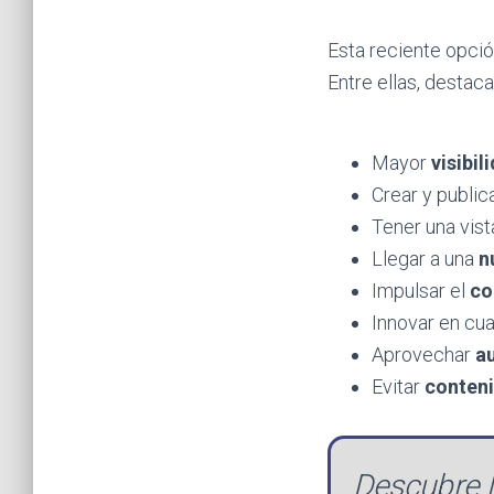
Esta reciente opci
Entre ellas, destaca
Mayor
visibil
Crear y public
Tener una vis
Llegar a una
n
Impulsar el
co
Innovar en cua
Aprovechar
a
Evitar
conten
Descubre 