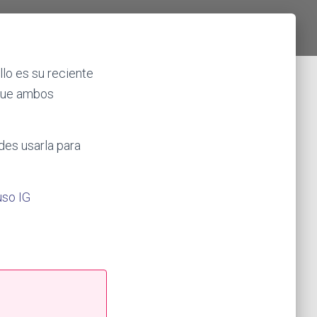
lo es su reciente
que ambos
es usarla para