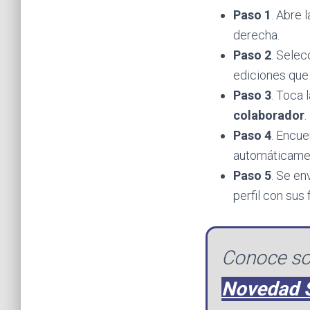
Paso 1
. Abre 
derecha.
Paso 2
. Selec
ediciones que
Paso 3
. Toca 
colaborador
.
Paso 4
. Encue
automáticamen
Paso 5
. Se en
perfil con sus
Conoce so
Novedad 