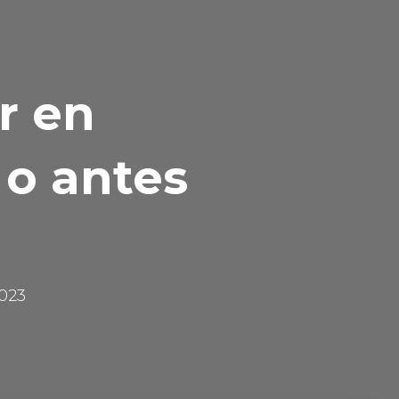
r en
 o antes
2023