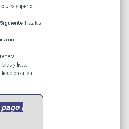
esquina superior
Siguiente
. Haz las
ar a un
arecerá
bios y listo.
blicación en su
 pago |