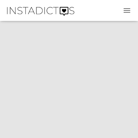
C
A
M
B
I
A
R
M
O
D
O
D
E
N
A
V
E
G
A
C
I