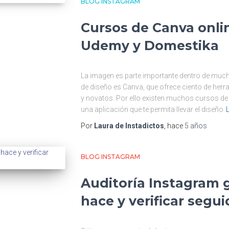
BLOG INSTAGRAM
Cursos de Canva onlin
Udemy y Domestika
La imagen es parte importante dentro de mu
de diseño es Canva, que ofrece ciento de her
y novatos. Por ello existen muchos cursos de
una aplicación que te permita llevar el diseño
Por
Laura de Instadictos
, hace
5 años
BLOG INSTAGRAM
Auditoría Instagram g
hace y verificar segui