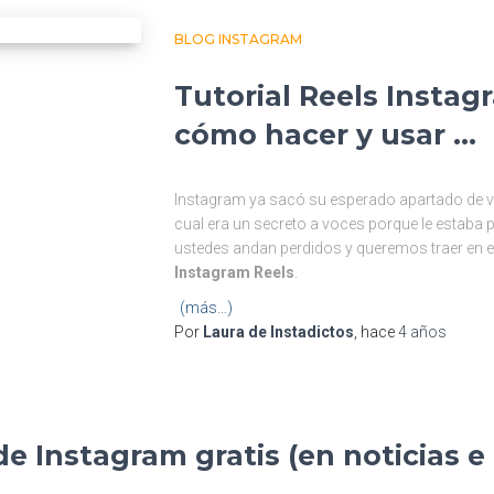
BLOG INSTAGRAM
Tutorial Reels Instag
cómo hacer y usar …
Instagram ya sacó su esperado apartado de vi
cual era un secreto a voces porque le estaba
ustedes andan perdidos y queremos traer en 
Instagram Reels
.
(más…)
Por
Laura de Instadictos
, hace
4 años
e Instagram gratis (en noticias e 