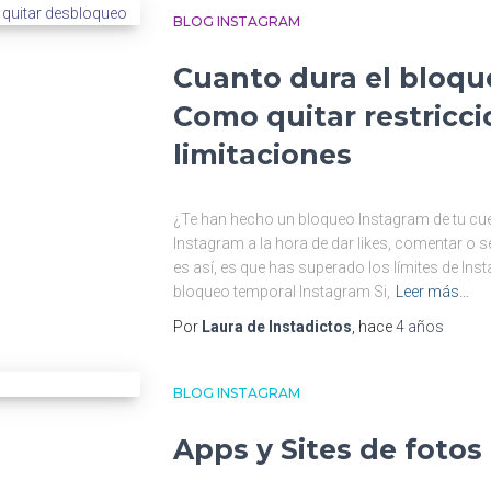
BLOG INSTAGRAM
Cuanto dura el bloqu
Como quitar restricci
limitaciones
¿Te han hecho un bloqueo Instagram de tu cue
Instagram a la hora de dar likes, comentar o se
es así, es que has superado los límites de Ins
bloqueo temporal Instagram Si,
Leer más…
Por
Laura de Instadictos
, hace
4 años
BLOG INSTAGRAM
Apps y Sites de fotos