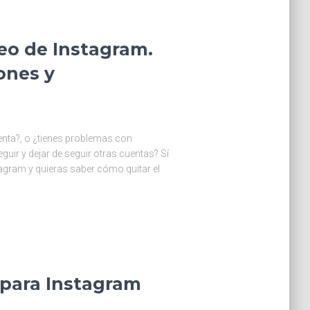
eo de Instagram.
ones y
nta?, o ¿tienes problemas con
guir y dejar de seguir otras cuentas? Sí
tagram y quieras saber cómo quitar el
 para Instagram