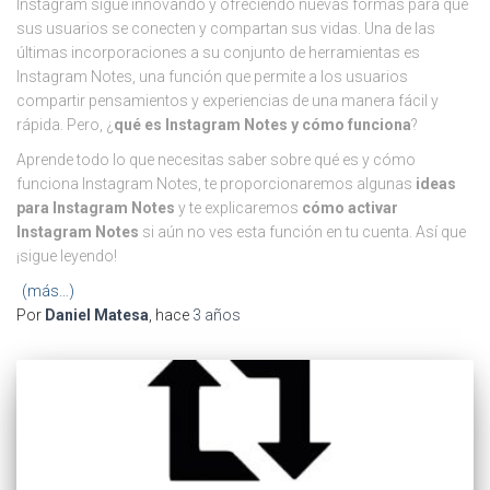
Instagram sigue innovando y ofreciendo nuevas formas para que
sus usuarios se conecten y compartan sus vidas. Una de las
últimas incorporaciones a su conjunto de herramientas es
Instagram Notes, una función que permite a los usuarios
compartir pensamientos y experiencias de una manera fácil y
rápida. Pero, ¿
qué es Instagram Notes y cómo funciona
?
Aprende todo lo que necesitas saber sobre qué es y cómo
funciona Instagram Notes, te proporcionaremos algunas
ideas
para Instagram Notes
y te explicaremos
cómo activar
Instagram Notes
si aún no ves esta función en tu cuenta. Así que
¡sigue leyendo!
(más…)
Por
Daniel Matesa
, hace
3 años